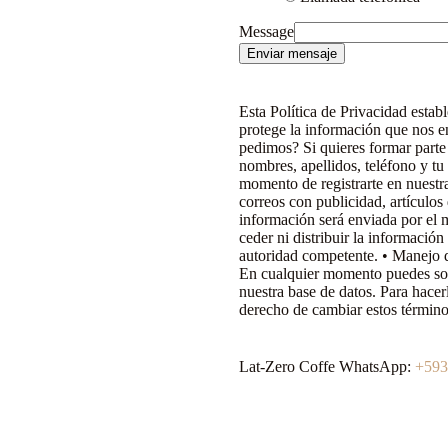
Message
Enviar mensaje
Esta Política de Privacidad esta
protege la información que nos en
pedimos?
Si quieres formar parte
nombres, apellidos, teléfono y tu
momento de registrarte en nuestr
correos con publicidad, artículos
información será enviada por el
ceder ni distribuir la informació
autoridad competente.
• Manejo d
En cualquier momento puedes sol
nuestra base de datos. Para hace
derecho de cambiar estos términ
Lat-Zero Coffe
WhatsApp:
+593