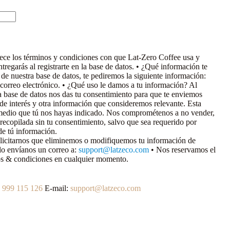
blece los términos y condiciones con que Lat-Zero Coffee usa y
tregarás al registrarte en la base de datos.
• ¿Qué información te
 de nuestra base de datos, te pediremos la siguiente información:
 correo electrónico.
• ¿Qué uso le damos a tu información?
Al
a base de datos nos das tu consentimiento para que te enviemos
 de interés y otra información que consideremos relevante. Esta
 medio que tú nos hayas indicado. Nos comprométenos a no vender,
n recopilada sin tu consentimiento, salvo que sea requerido por
e tú información.
icitarnos que eliminemos o modifiquemos tu información de
rlo envíanos un correo a:
support@latzeco.com
•
Nos reservamos el
os & condiciones en cualquier momento.
 999 115 126
E-mail:
support@latzeco.com