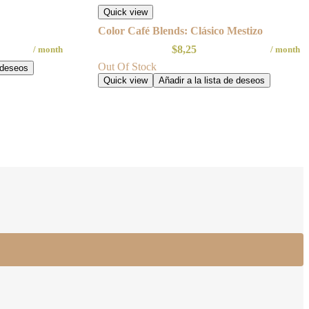
Quick view
Color Café Blends: Clásico Mestizo
$
8,25
/ month
/ month
Out Of Stock
e deseos
Quick view
Añadir a la lista de deseos