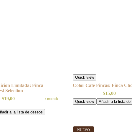
Quick view
ición Limitada: Finca
Color Café Fincas: Finca Ch
st Selection
$
15,00
$
19,00
/ month
Quick view
Añadir a la lista d
ñadir a la lista de deseos
NUEVO