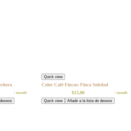
Quick view
ochora
Color Café Fincas: Finca Soledad
$
15,00
/ month
/ month
e deseos
Quick view
Añadir a la lista de deseos