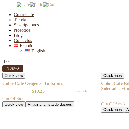
Color Café
Tienda
Suscripciones
Nosotros
Cápsulas Color Café
Blog
Contactos
Español
English
Mostrando los 8 resultados
0
0
NUEVO
Quick view
Quick view
Color Café Orígenes: Imbabura
Color Café Ed
Soledad – Fine
$
10,25
/ month
Out Of Stock
Out Of Stock
Quick view
Añadir a la lista de deseos
Quick view
A