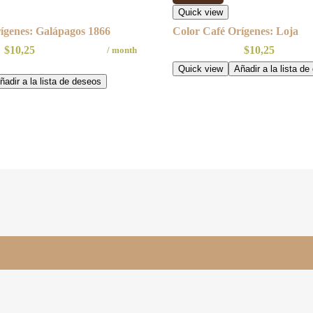
Quick view
ígenes: Galápagos 1866
Color Café Orígenes: Loja
$
10,25
$
10,25
/ month
Quick view
Añadir a la lista d
ñadir a la lista de deseos